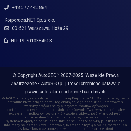
+48 577 442 884
Korporacja.NET Sp. z o.o.
00-521 Warszawa, Hoża 29
NIP PL7010384508
© Copyright AutoSEO™ 2007-2025. Wszelkie Prawa
Zastrzeżone -
AutoSEO.pl
| Treści chronione ustawą o
prawie autorskim i ochronie baz danych.
AutoSEO.pl należy do spółki technologicznej Korporacja.NET Sp. z o.o. — wydawcy
premium niezależnych portali regionalnych, ogólnopolskich i branżowych.
Tworzymy profesjonalny ekosystem mediów cyfrowych,
portali regionalnych, ogólnopolskich i branżowych. Tworzymy profesjonalny
ekosystem mediów cyfrowych, który wspiera widoczność, wiarygodność i
rozpoznawalność firm w internecie, wyszukiwarkach oraz
systemach opartych na sztucznej inteligencji. Nasze serwisy publikują treści
informacyjne, poradnikowe i branżowe, tworzone z myślą o realnej wartości dla
użytkowników oraz uporządkowanej obecności marek w sieci.