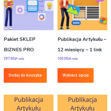
Pakiet SKLEP
Publikacja Artykułu –
BIZNES PRO
12 miesięcy – 1 link
297.00
zł
100.00
zł
netto
netto
Dodaj do koszyka
Wybierz opcje