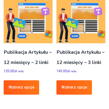
Publikacja Artykułu –
Publikacja Artykułu –
12 miesięcy – 2 linki
12 miesięcy – 3 linki
120.00
zł
140.00
zł
netto
netto
Wybierz opcje
Wybierz opcje