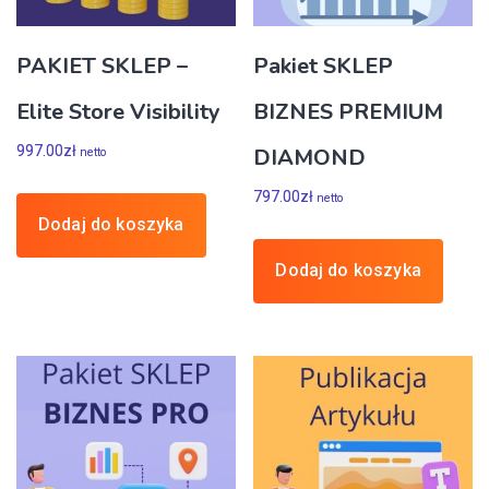
PAKIET SKLEP –
Pakiet SKLEP
Elite Store Visibility
BIZNES PREMIUM
997.00
zł
DIAMOND
netto
797.00
zł
netto
Dodaj do koszyka
Dodaj do koszyka