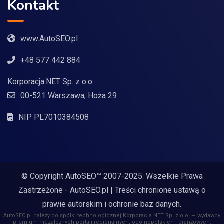
Kontakt
www.AutoSEO.pl
+48 577 442 884
Korporacja.NET Sp. z o.o.
00-521 Warszawa, Hoża 29
NIP PL7010384508
© Copyright AutoSEO™ 2007-2025. Wszelkie Prawa
Zastrzeżone -
AutoSEO.pl
| Treści chronione ustawą o
prawie autorskim i ochronie baz danych.
AutoSEO.pl należy do spółki technologicznej Korporacja.NET Sp. z o.o. — wydawcy
premium niezależnych portali regionalnych, ogólnopolskich i branżowych.