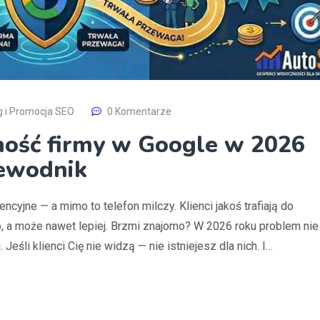
g i Promocja SEO
0 Komentarze
ność firmy w Google w 2026
zewodnik
encyjne — a mimo to telefon milczy. Klienci jakoś trafiają do
o, a może nawet lepiej. Brzmi znajomo? W 2026 roku problem nie
Jeśli klienci Cię nie widzą — nie istniejesz dla nich. I…