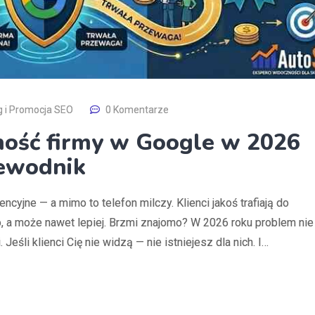
g i Promocja SEO
0 Komentarze
ność firmy w Google w 2026
zewodnik
encyjne — a mimo to telefon milczy. Klienci jakoś trafiają do
o, a może nawet lepiej. Brzmi znajomo? W 2026 roku problem nie
Jeśli klienci Cię nie widzą — nie istniejesz dla nich. I…