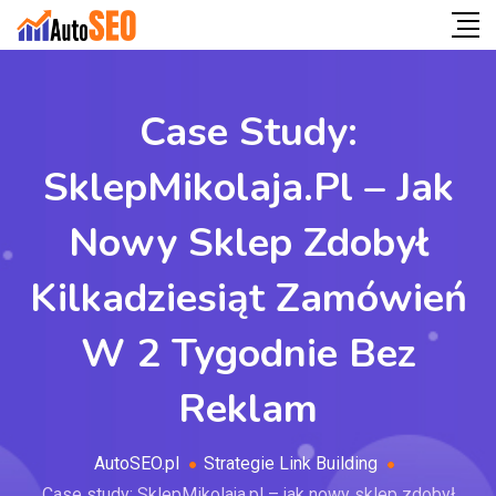
Case Study:
SklepMikolaja.pl – Jak
Nowy Sklep Zdobył
Kilkadziesiąt Zamówień
W 2 Tygodnie Bez
Reklam
AutoSEO.pl
Strategie Link Building
Case study: SklepMikolaja.pl – jak nowy sklep zdobył