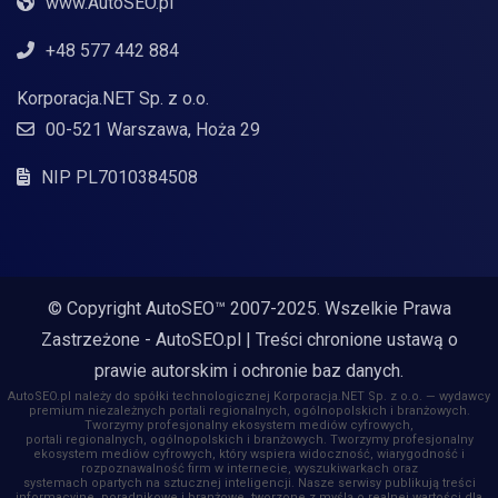
www.AutoSEO.pl
+48 577 442 884
Korporacja.NET Sp. z o.o.
00-521 Warszawa, Hoża 29
NIP PL7010384508
© Copyright AutoSEO™ 2007-2025. Wszelkie Prawa
Zastrzeżone -
AutoSEO.pl
| Treści chronione ustawą o
prawie autorskim i ochronie baz danych.
AutoSEO.pl należy do spółki technologicznej Korporacja.NET Sp. z o.o. — wydawcy
premium niezależnych portali regionalnych, ogólnopolskich i branżowych.
Tworzymy profesjonalny ekosystem mediów cyfrowych,
portali regionalnych, ogólnopolskich i branżowych. Tworzymy profesjonalny
ekosystem mediów cyfrowych, który wspiera widoczność, wiarygodność i
rozpoznawalność firm w internecie, wyszukiwarkach oraz
systemach opartych na sztucznej inteligencji. Nasze serwisy publikują treści
informacyjne, poradnikowe i branżowe, tworzone z myślą o realnej wartości dla