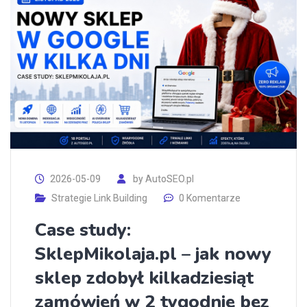
2026-05-09
by
AutoSEO.pl
Strategie Link Building
0 Komentarze
Case study:
SklepMikolaja.pl – jak nowy
sklep zdobył kilkadziesiąt
zamówień w 2 tygodnie bez