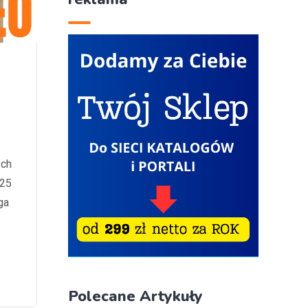
ych
025
ga
Polecane Artykuły