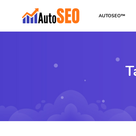
AUTOSEO™
T