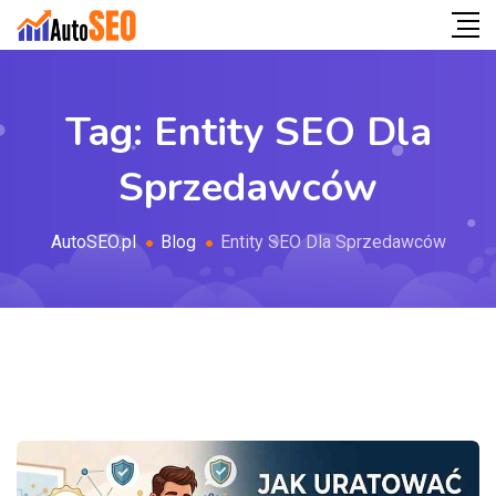
Tag:
Entity SEO Dla
Sprzedawców
AutoSEO.pl
Blog
Entity SEO Dla Sprzedawców