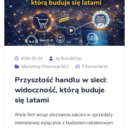
2026-02-24
by
AutoSEO.pl
Marketing i Promocja SEO
0 Komentarze
Przyszłość handlu w sieci:
widoczność, którą buduje
się latami
Wiele firm wciąż utożsamia sukces w sprzedaży
internetowej wyłącznie z budżetem reklamowym.