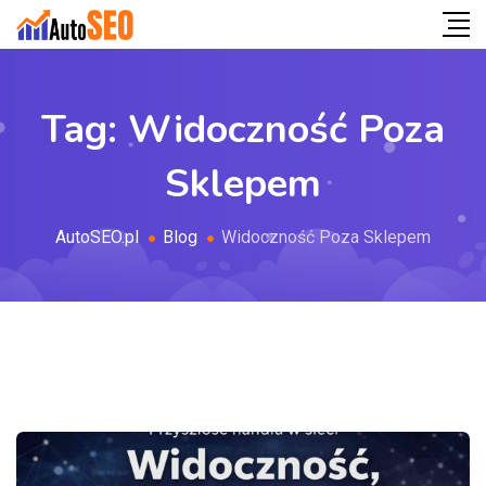
Tag:
Widoczność Poza
Sklepem
AutoSEO.pl
Blog
Widoczność Poza Sklepem