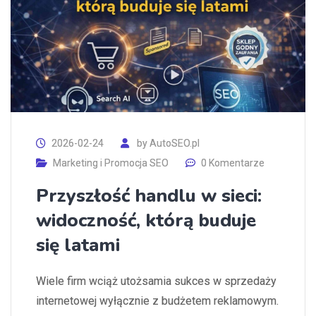
2026-02-24
by
AutoSEO.pl
Marketing i Promocja SEO
0 Komentarze
Przyszłość handlu w sieci:
widoczność, którą buduje
się latami
Wiele firm wciąż utożsamia sukces w sprzedaży
internetowej wyłącznie z budżetem reklamowym.