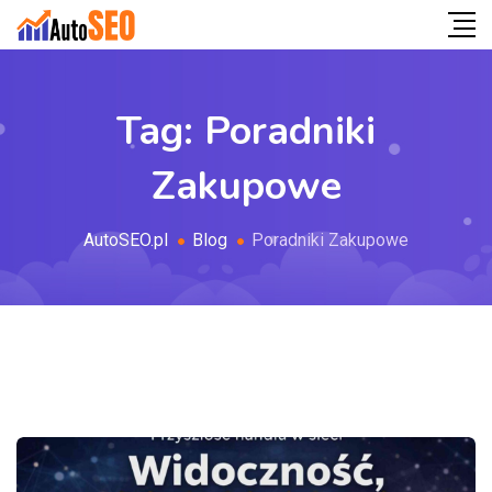
Tag:
Poradniki
Zakupowe
AutoSEO.pl
Blog
Poradniki Zakupowe