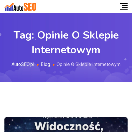
Tag:
Opinie O Sklepie
Internetowym
AutoSEO.pl
Blog
Opinie O Sklepie Internetowym