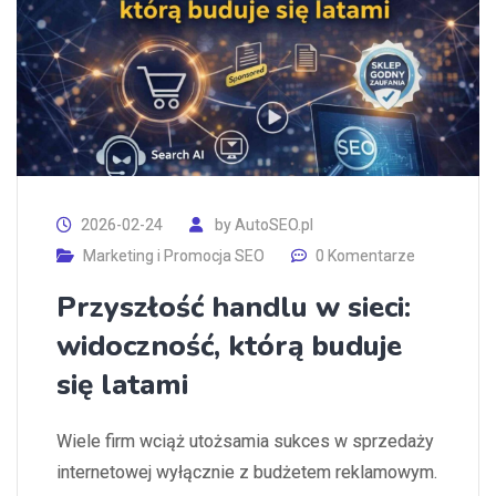
2026-02-24
by
AutoSEO.pl
Marketing i Promocja SEO
0 Komentarze
Przyszłość handlu w sieci:
widoczność, którą buduje
się latami
Wiele firm wciąż utożsamia sukces w sprzedaży
internetowej wyłącznie z budżetem reklamowym.