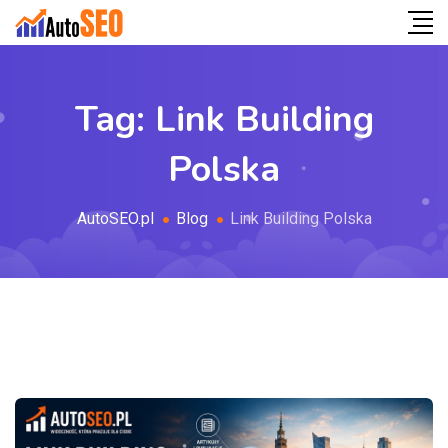
Tag:
Link Building
Polska
AutoSEO.pl
Blog
Link Building Polska