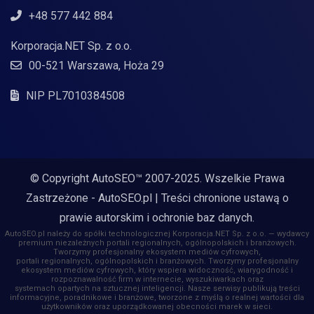
+48 577 442 884
Korporacja.NET Sp. z o.o.
00-521 Warszawa, Hoża 29
NIP PL7010384508
© Copyright AutoSEO™ 2007-2025. Wszelkie Prawa
Zastrzeżone -
AutoSEO.pl
| Treści chronione ustawą o
prawie autorskim i ochronie baz danych.
AutoSEO.pl należy do spółki technologicznej Korporacja.NET Sp. z o.o. — wydawcy
premium niezależnych portali regionalnych, ogólnopolskich i branżowych.
Tworzymy profesjonalny ekosystem mediów cyfrowych,
portali regionalnych, ogólnopolskich i branżowych. Tworzymy profesjonalny
ekosystem mediów cyfrowych, który wspiera widoczność, wiarygodność i
rozpoznawalność firm w internecie, wyszukiwarkach oraz
systemach opartych na sztucznej inteligencji. Nasze serwisy publikują treści
informacyjne, poradnikowe i branżowe, tworzone z myślą o realnej wartości dla
użytkowników oraz uporządkowanej obecności marek w sieci.